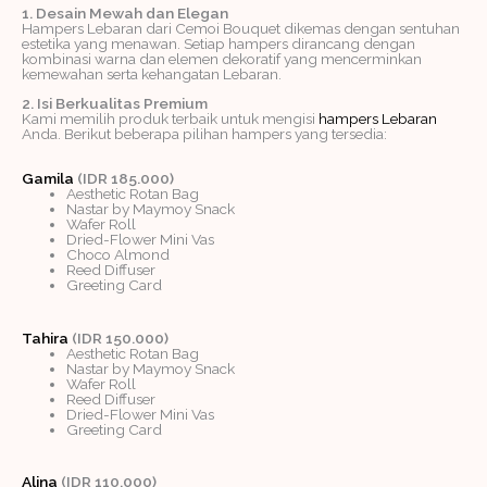
1. Desain Mewah dan Elegan
Hampers Lebaran dari Cemoi Bouquet dikemas dengan sentuhan
estetika yang menawan. Setiap hampers dirancang dengan
kombinasi warna dan elemen dekoratif yang mencerminkan
kemewahan serta kehangatan Lebaran.
2. Isi Berkualitas Premium
Kami memilih produk terbaik untuk mengisi
hampers Lebaran
Anda. Berikut beberapa pilihan hampers yang tersedia:
Gamila
(IDR 185.000)
Aesthetic Rotan Bag
Nastar by Maymoy Snack
Wafer Roll
Dried-Flower Mini Vas
Choco Almond
Reed Diffuser
Greeting Card
Tahira
(IDR 150.000)
Aesthetic Rotan Bag
Nastar by Maymoy Snack
Wafer Roll
Reed Diffuser
Dried-Flower Mini Vas
Greeting Card
Alina
(IDR 110.000)