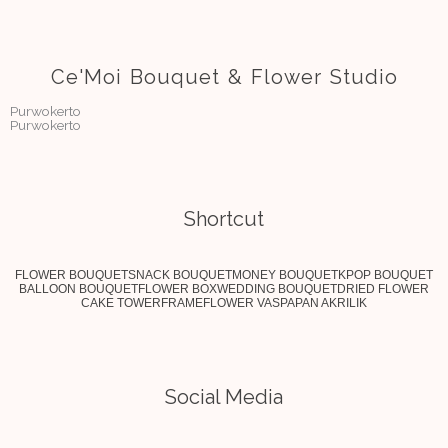
Ce'Moi Bouquet & Flower Studio
Purwokerto
Purwokerto
Shortcut
FLOWER BOUQUET
SNACK BOUQUET
MONEY BOUQUET
KPOP BOUQUET
BALLOON BOUQUET
FLOWER BOX
WEDDING BOUQUET
DRIED FLOWER
CAKE TOWER
FRAME
FLOWER VAS
PAPAN AKRILIK
Social Media