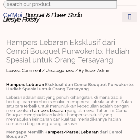
to
content
Ce'Moi
Bouquet & Flower Studio
Lifestyle Floristry
Hampers Lebaran Eksklusif dari
Cemoi Bouquet Purwokerto: Hadiah
Spesial untuk Orang Tersayang
Leave a Comment
/
Uncategorized
/ By
Super Admin
Hampers Lebaran
Eksklusif dari Cemoi Bouquet Purwokerto:
Hadiah Spesial untuk Orang Tersayang
Lebaran adalah saat yang penuh kehangatan, di mana tradisi
berbagi dan memberi semakin mempererat tali silaturahmi. Salah
satu cara terbaik untuk menunjukkan kepedulian adalah dengan
memberikan
hampers Lebaran
yang istimewa. Tahun ini, Cemoi
Bouquet menghadirkan koleksi hampers eksklusif yang
memadukan keindahan dan kualitas, menjadikannya hadiah
sempurna bagi orang-orang terkasih.
Mengapa Memilih
Hampers/Parsel Lebaran
dari Cemoi
Bouquet?