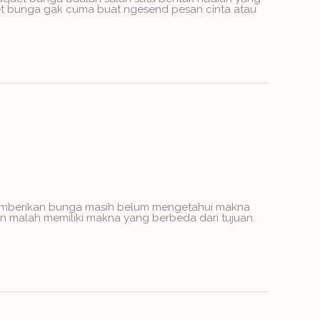
uet bunga gak cuma buat ngesend pesan cinta atau
emberikan bunga masih belum mengetahui makna
n malah memiliki makna yang berbeda dari tujuan.