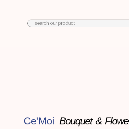
to
content
Ce'Moi
Bouquet & Flowe