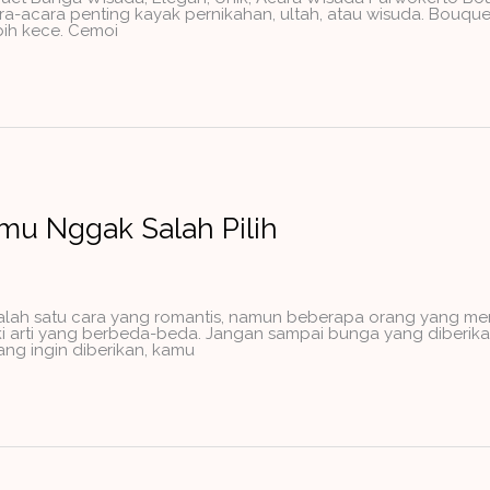
ra-acara penting kayak pernikahan, ultah, atau wisuda. Bouq
ebih kece. Cemoi
amu Nggak Salah Pilih
lah satu cara yang romantis, namun beberapa orang yang m
ki arti yang berbeda-beda. Jangan sampai bunga yang diberika
yang ingin diberikan, kamu