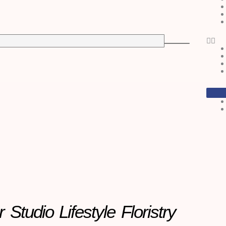
r Studio
Lifestyle Floristry