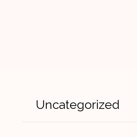
Uncategorized
Hampers